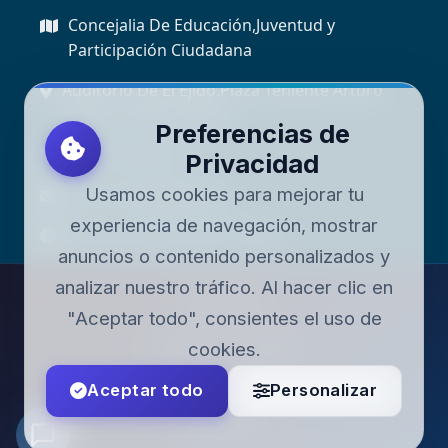
Concejalia De Educación,Juventud y
Participación Ciudadana
Auditorio De El Ejido.Plaza Teniente Arturo
Muñoz, 04700, El Ejido
Preferencias de
+34 950 48 98 18
Privacidad
Usamos cookies para mejorar tu
educacion@elejido.es
experiencia de navegación, mostrar
Lunes a Viernes: 9:00 - 14:00
anuncios o contenido personalizados y
analizar nuestro tráfico. Al hacer clic en
Aviso Legal
"Aceptar todo", consientes el uso de
Política de Privacidad
cookies.
Accesibilidad
Aceptar todo
Personalizar
1
Contacta