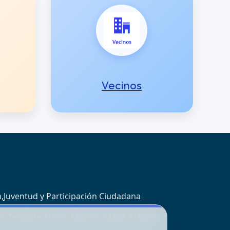
Vecinos
,Juventud y Participación Ciudadana
za Teniente Arturo Muñoz, 04700, El Ejido