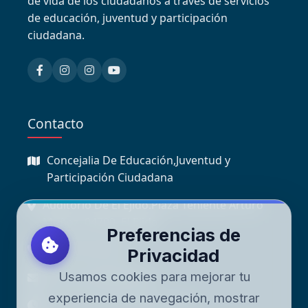
de vida de los ciudadanos a través de servicios
de educación, juventud y participación
ciudadana.
Contacto
Concejalia De Educación,Juventud y
Participación Ciudadana
Auditorio De El Ejido.Plaza Teniente Arturo
Muñoz, 04700, El Ejido
Preferencias de
+34 950 48 98 18
Privacidad
Usamos cookies para mejorar tu
educacion@elejido.es
experiencia de navegación, mostrar
Lunes a Viernes: 9:00 - 14:00