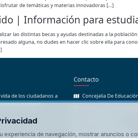
isfrutar de temáticas y materias innovadoras […]
jido | Información para estudi
izar las distintas becas y ayudas destinadas a la població
teresado alguna, no dudes en hacer clic sobre ella para cono
]
Contacto
 vida de los ciudadanos a
Concejalia De Educación
ipación ciudadana.
Auditorio De El Ejido.Pla
Privacidad
+34 950 48 98 18
educacion@elejido.es
u experiencia de navegación, mostrar anuncios o co